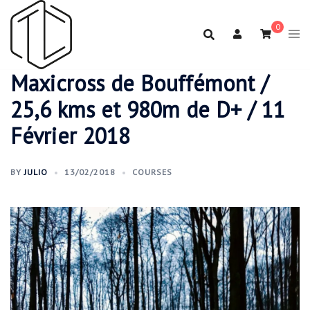
Aller
au
0
contenu
Maxicross de Bouffémont /
25,6 kms et 980m de D+ / 11
Février 2018
BY
JULIO
13/02/2018
COURSES