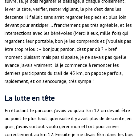
suivre, là, je dois regarder le balisage, à chaque croisement,
lever la tête, vérifier, rester vigilant, le pire c’est dans les
descente, il fallait sans arrêt regarder les pieds et plus loin
devant pour anticiper … franchement pas très agréable, et les
intersections avec les bénévoles (Merci à eux, mille fois) qui
regardent leur portable, bon je les comprends et j’voulais pas
être trop relou : « bonjour, pardon, c’est par où ? » bref
moment plaisant mais pas si apaisé, je ne savais pas quelle
avance j’avais vraiment, là je commence à remonter les
derniers participants du trail de 45 km, on papote parfois,
rapidement, et on s’encourage, très sympa !.
La lutte en tête
En étudiant le parcours j’avais vu qu’au km 12 on devait être
au point le plus haut, qu’ensuite il y avait plus de descente, en
gros, j’avais surtout voulu gérer mon effort pour arriver
correctement au km 12. Ensuite je me disais 6km dans les bois