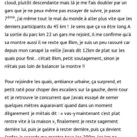
cloud, plutôt descendante mais là je me fais doubler par un
gars que je ne peux même pas essayer de suivre, je passe
ème
7
, j’ai même tout le mal du monde à aller plus vite que les
derniers participants du 45 km ! Je sens que ça va être long. A
la sortie du parc km 22 un gars me rejoint, il me confirme qu’à
sa montre aussi il ne reste que 8km, je suis un peu rassuré car
depuis mon canapé la veille j’avais dit 12km de plat sur les
quais pour finir… c’était 8km, petit soulagement, sinon je
n’étais pas loin de balancer la montre !!
Pour rejoindre les quais, ambiance urbaine, ça surprend, et
petit raté pour choper des escaliers sur la gauche, demi-tour
et je retrouve le concurrent que j’avais essayé de semer
quelques mètres auparavant quand dans un moment
d’égarement je m’étais dit : « vas-y maintenant c’est plat
rentre vite à la maison », finalement je reste sagement
derrière lui, puis je galère à rester derrière, puis ça devient
l’enfer, je regarde ma montre tous les 200m, les km ne