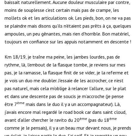
baissait naturellement. Aucune douleur musculaire par contre,
moins de souplesse c’est certain mais pas de crampe, les
mollets ok et les articulations ok. Les pieds, bon, on ne va pas
se plaindre mais disons qu’ils n’étaient pas prêts à ça, quelques
ampoules, un peu gênantes, mais rien d’horrible. Bon matériel,
toujours en confiance sur les appuis notamment en descente !
Km 18/19, je traîne ma peine, les jambes lourdes, pas de
rythme, là, l’embout de la flasque tombe, je reviens sur mes
pas, je la ramasse, la flasque finit de se vider, je la referme et
je vois un duo me doubler. J’essaie de les accrocher, ce n’est
pas naturel, mais cela m’oblige à relancer l’allure, sur le plat
et dans une descente pas de soucis je m’accroche (je pense
ème
être 7
mais dans le duo il y a un accompagnateur). Là,
j’avais encore mal regardé le road book car dans saint cloud,
ème
ème
avant d’aller chercher le ravito du 20
(pas du 18
comme je le pensais), il y a un beau mur devant nous, je prends
un éclat, je laisse partir le duo. J’ai soif. Et je regrette un peu