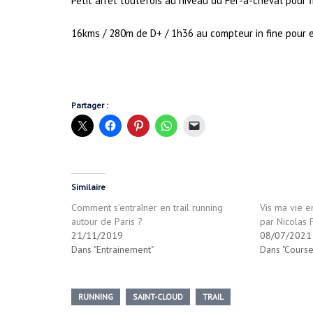
Petit arrêt toutefois au niveau du Fer-à-cheval pour f
16kms / 280m de D+ / 1h36 au compteur in fine pour 
Partager :
Similaire
Comment s’entraîner en trail running
Vis ma vie e
autour de Paris ?
par Nicolas P
21/11/2019
08/07/2021
Dans "Entrainement"
Dans "Course
RUNNING
SAINT-CLOUD
TRAIL