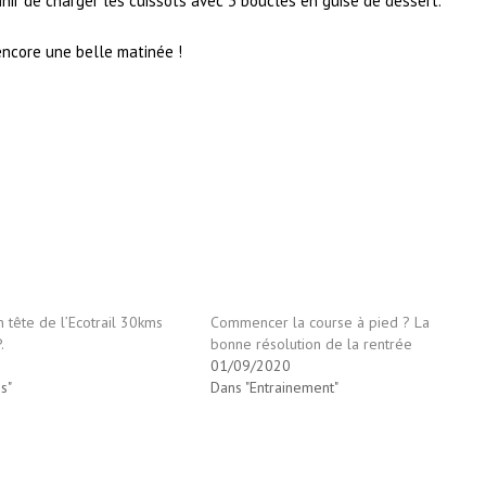
inir de charger les cuissots avec 3 boucles en guise de dessert.
encore une belle matinée !
n tête de l’Ecotrail 30kms
Commencer la course à pied ? La
.
bonne résolution de la rentrée
01/09/2020
s"
Dans "Entrainement"