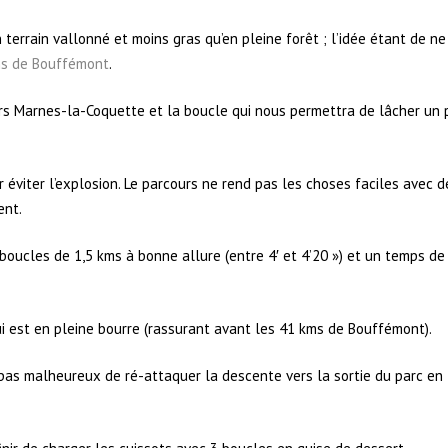
n terrain vallonné et moins gras qu’en pleine forêt ; l’idée étant de ne
s de Bouffémont
.
s Marnes-la-Coquette et la boucle qui nous permettra de lâcher un 
r éviter l’explosion. Le parcours ne rend pas les choses faciles avec d
ent.
boucles de 1,5 kms à bonne allure (entre 4′ et 4’20 ») et un temps de
ui est en pleine bourre (rassurant avant les 41 kms de Bouffémont).
 pas malheureux de ré-attaquer la descente vers la sortie du parc en