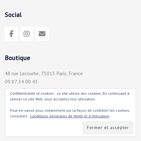
Social
Boutique
48 rue Lecourbe, 75015 Paris, France
09 87 34 00 43
contact@trailandthecity.com
Confidentialité et cookies : ce site utilise des cookies. En continuant à
Mardi - Vendredi : 11:00-14:00 / 15:30-19:30
utiliser ce site Web, vous acceptez leur utilisation.
Samedi : 10:00-19:00
Pour en savoir plus, notamment sur la façon de contrôler les cookies,
consultez :
Conditions Générales de Vente et d'Utilisation
Tous droits réservés Trail And The City 2020